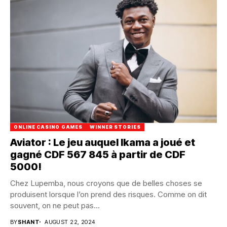
ONLINE CASINO GAMES
WINNER STORIES
Aviator : Le jeu auquel Ikama a joué et
gagné CDF 567 845 à partir de CDF
5000!
Chez Lupemba, nous croyons que de belles choses se
produisent lorsque l’on prend des risques. Comme on dit
souvent, on ne peut pas...
BY
SHANT
AUGUST 22, 2024