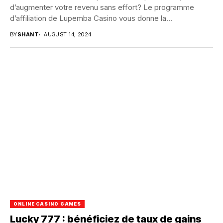
d’augmenter votre revenu sans effort? Le programme
d’affiliation de Lupemba Casino vous donne la...
BY
SHANT
AUGUST 14, 2024
ONLINE CASINO GAMES
Lucky 777 : bénéficiez de taux de gains