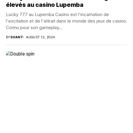
élevés au casino Lupemba
Lucky 777 au Lupemba Casino est l'incarnation de
l'excitation et de l'attrait dans le monde des jeux de casino.
Connu pour son gameplay...
BY
SHANT
AUGUST 12, 2024