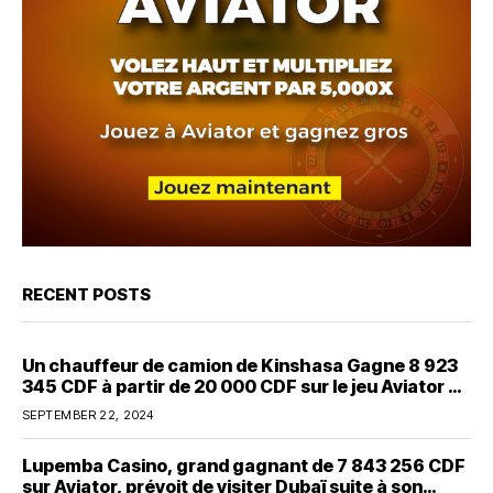
RECENT POSTS
Un chauffeur de camion de Kinshasa Gagne 8 923
345 CDF à partir de 20 000 CDF sur le jeu Aviator du
Casino Lupemba
SEPTEMBER 22, 2024
Lupemba Casino, grand gagnant de 7 843 256 CDF
sur Aviator, prévoit de visiter Dubaï suite à son