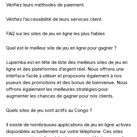
Vérifiez leurs méthodes de paiement.
Vérifiez l’accessibilité de leurs services client.
FAQ sur les sites de jeu en ligne les plus fiables
Quel est le meilleur site de jeu en ligne pour gagner ?
Lupemba est en tête de liste des meilleurs sites de jeu en
ligne et des plateformes d’argent réel. Nous offrons une
interface facile à utiliser et proposons également à nos
joueurs des promotions et des bonus de bienvenue. Nous
offrons également les meilleures stratégies pour
augmenter les chances de gagner pour nos clients.
Quels sites de jeu sont actifs au Congo ?
Il existe de nombreuses applications de jeu en ligne actives
disponibles actuellement sur votre téléphone. Ces sites