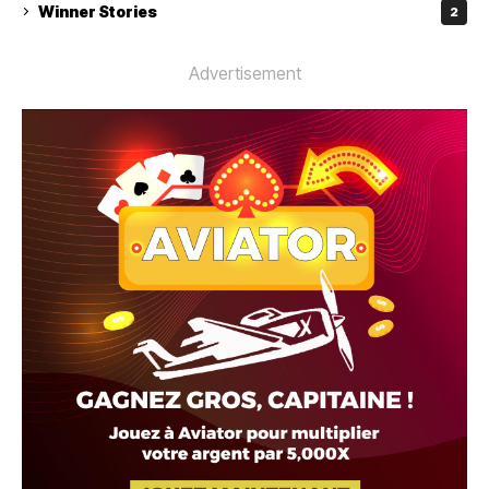
Winner Stories
2
Advertisement