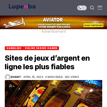
Advertisement
GAMBLING
ONLINE CASINO GAMES
Sites de jeux d’argent en
ligne les plus fiables
SHANT
APRIL 19, 2023
4 MINS READ
582 VIEWS