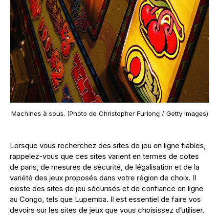
Machines à sous. (Photo de Christopher Furlong / Getty Images)
Lorsque vous recherchez des sites de jeu en ligne fiables,
rappelez-vous que ces sites varient en termes de cotes
de paris, de mesures de sécurité, de légalisation et de la
variété des jeux proposés dans votre région de choix. Il
existe des sites de jeu sécurisés et de confiance en ligne
au Congo, tels que Lupemba. Il est essentiel de faire vos
devoirs sur les sites de jeux que vous choisissez d’utiliser.