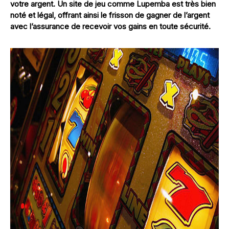
votre argent. Un site de jeu comme Lupemba est très bien
noté et légal, offrant ainsi le frisson de gagner de l’argent
avec l’assurance de recevoir vos gains en toute sécurité.