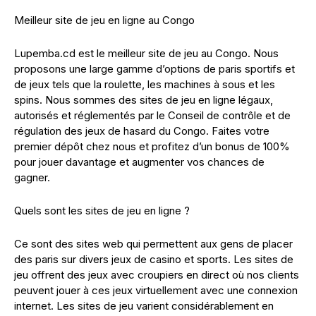
Meilleur site de jeu en ligne au Congo
Lupemba.cd est le meilleur site de jeu au Congo. Nous
proposons une large gamme d’options de paris sportifs et
de jeux tels que la roulette, les machines à sous et les
spins. Nous sommes des sites de jeu en ligne légaux,
autorisés et réglementés par le Conseil de contrôle et de
régulation des jeux de hasard du Congo. Faites votre
premier dépôt chez nous et profitez d’un bonus de 100%
pour jouer davantage et augmenter vos chances de
gagner.
Quels sont les sites de jeu en ligne ?
Ce sont des sites web qui permettent aux gens de placer
des paris sur divers jeux de casino et sports. Les sites de
jeu offrent des jeux avec croupiers en direct où nos clients
peuvent jouer à ces jeux virtuellement avec une connexion
internet. Les sites de jeu varient considérablement en