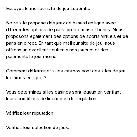
Essayez le meilleur site de jeu Lupemba
Notre site propose des jeux de hasard en ligne avec
différentes options de paris, promotions et bonus. Nous
proposons également des options de sports virtuels et de
paris en direct. En tant que meilleur site de jeu, nous
offrons un excellent soutien à nos joueurs et des
paiements le jour même.
Comment déterminer si les casinos sont des sites de jeu
légitimes en ligne ?
Vous déterminez si les casinos sont légaux en vérifiant
leurs conditions de licence et de régulation.
Vérifiez leur réputation.
Vérifiez leur sélection de jeux.