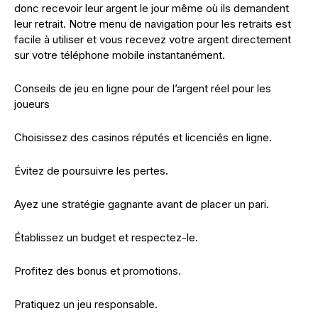
donc recevoir leur argent le jour même où ils demandent
leur retrait. Notre menu de navigation pour les retraits est
facile à utiliser et vous recevez votre argent directement
sur votre téléphone mobile instantanément.
Conseils de jeu en ligne pour de l’argent réel pour les
joueurs
Choisissez des casinos réputés et licenciés en ligne.
Évitez de poursuivre les pertes.
Ayez une stratégie gagnante avant de placer un pari.
Établissez un budget et respectez-le.
Profitez des bonus et promotions.
Pratiquez un jeu responsable.